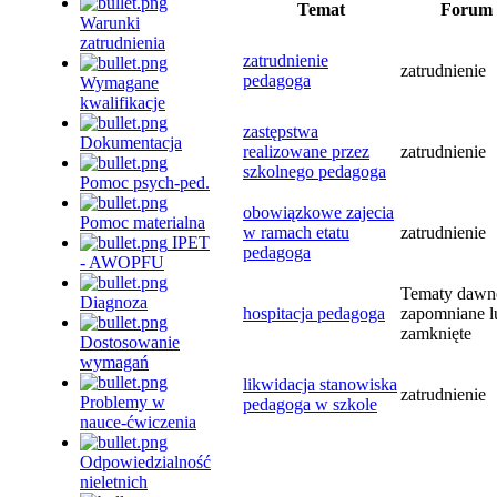
Temat
Forum
Warunki
zatrudnienia
zatrudnienie
zatrudnienie
pedagoga
Wymagane
kwalifikacje
zastępstwa
Dokumentacja
realizowane przez
zatrudnienie
szkolnego pedagoga
Pomoc psych-ped.
obowiązkowe zajecia
Pomoc materialna
w ramach etatu
zatrudnienie
IPET
pedagoga
- AWOPFU
Tematy dawn
Diagnoza
hospitacja pedagoga
zapomniane l
zamknięte
Dostosowanie
wymagań
likwidacja stanowiska
zatrudnienie
Problemy w
pedagoga w szkole
nauce-ćwiczenia
Odpowiedzialność
nieletnich