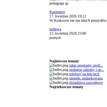
pedagoga sp
Kazimierz
17. kwietnia 2026 19:12
W Krakowie nie ma takich pomysłów
pedewa
15. kwietnia 2026 23:06
pomysł.
Najnowsze tematy
jakie programy profi...
pedagog szkolny i sp...
telefony na lekcjach
niepełn. umiarkowana
doradztwo zawodowe
Najciekawsze tematy