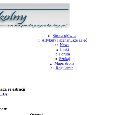
::
Strona główna
::
Artykuły i scenariusze zajęć
::
News
::
Linki
::
Forum
::
Szukaj
::
Mapa strony
::
Regulamin
a rejestracji
CJA
maty
Ostatni