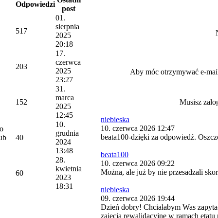
Odpowiedzi
post
01.
sierpnia
517
2025
20:18
17.
czerwca
203
2025
Aby móc otrzymywać e-mai
23:27
31.
marca
152
Musisz zalo
2025
12:45
niebieska
10.
10. czerwca 2026 12:47
o
grudnia
beata100-dzięki za odpowiedź. Oszczę
ub
40
2024
13:48
beata100
28.
10. czerwca 2026 09:22
kwietnia
Można, ale już by nie przesadzali sk
60
2023
18:31
niebieska
09. czerwca 2026 19:44
Dzień dobry! Chciałabym Was zapyta
zajęcia rewalidacyjne w ramach etat