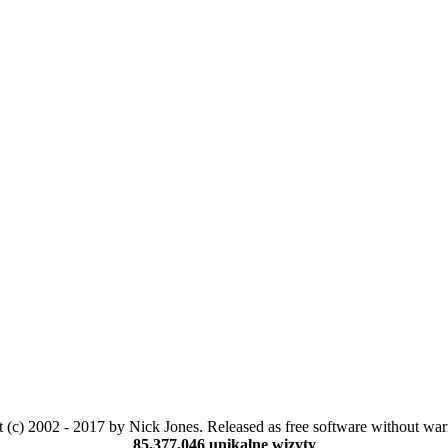
 (c) 2002 - 2017 by Nick Jones. Released as free software without war
85,377,046 unikalne wizyty