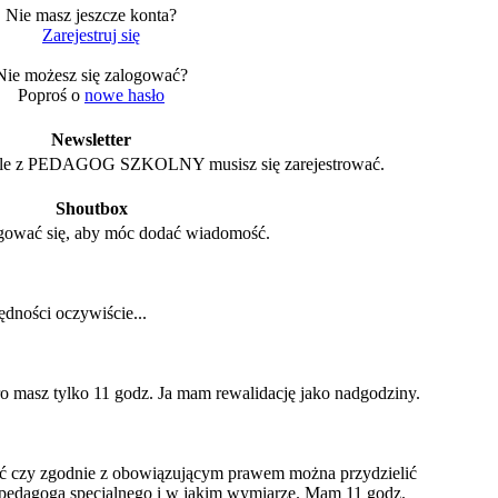
Nie masz jeszcze konta?
Zarejestruj się
Nie możesz się zalogować?
Poproś o
nowe hasło
Newsletter
le z PEDAGOG SZKOLNY musisz się zarejestrować.
Shoutbox
gować się, aby móc dodać wiadomość.
dności oczywiście...
oro masz tylko 11 godz. Ja mam rewalidację jako nadgodziny.
ć czy zgodnie z obowiązującym prawem można przydzielić
u pedagoga specjalnego i w jakim wymiarze. Mam 11 godz.