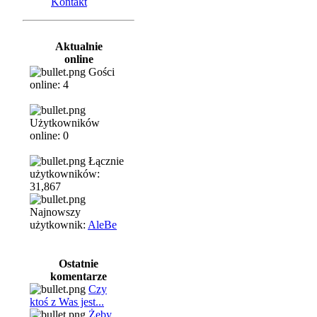
Kontakt
Aktualnie
online
Gości
online: 4
Użytkowników
online: 0
Łącznie
użytkowników:
31,867
Najnowszy
użytkownik:
AleBe
Ostatnie
komentarze
Czy
ktoś z Was jest...
Żeby