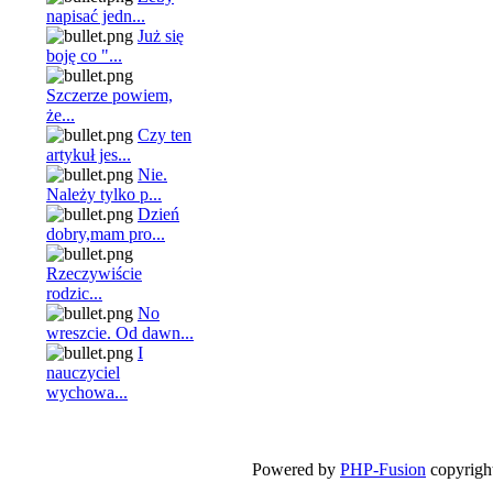
napisać jedn...
Już się
boję co "...
Szczerze powiem,
że...
Czy ten
artykuł jes...
Nie.
Należy tylko p...
Dzień
dobry,mam pro...
Rzeczywiście
rodzic...
No
wreszcie. Od dawn...
I
nauczyciel
wychowa...
Powered by
PHP-Fusion
copyright