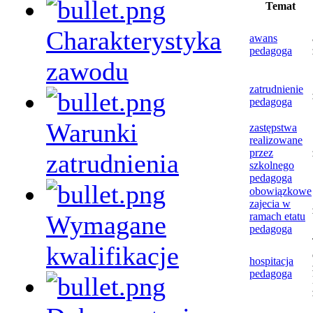
Temat
Charakterystyka
awans
pedagoga
zawodu
zatrudnienie
pedagoga
Warunki
zastępstwa
realizowane
przez
zatrudnienia
szkolnego
pedagoga
obowiązkowe
zajecia w
Wymagane
ramach etatu
pedagoga
kwalifikacje
hospitacja
pedagoga