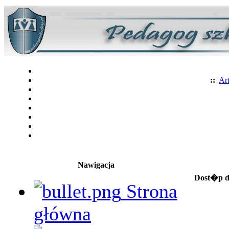
::
Art
Nawigacja
Dost�p do
Strona
główna