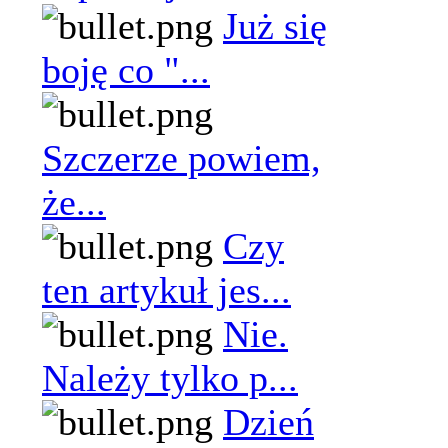
Już się
boję co "...
Szczerze powiem,
że...
Czy
ten artykuł jes...
Nie.
Należy tylko p...
Dzień