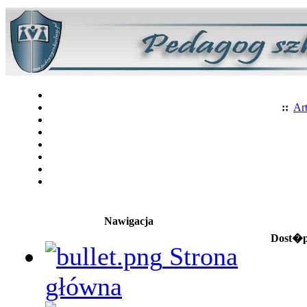
::
Art
Nawigacja
Dost�p 
Strona
główna