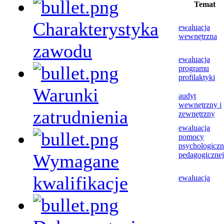
Temat
Charakterystyka
ewaluacja
wewnętrzna
zawodu
ewaluacja
programu
profilaktyki
Warunki
audyt
wewnętrzny i
zatrudnienia
zewnętrzny
ewaluacja
pomocy
psychologiczn
Wymagane
pedagogicznej
kwalifikacje
ewaluacja