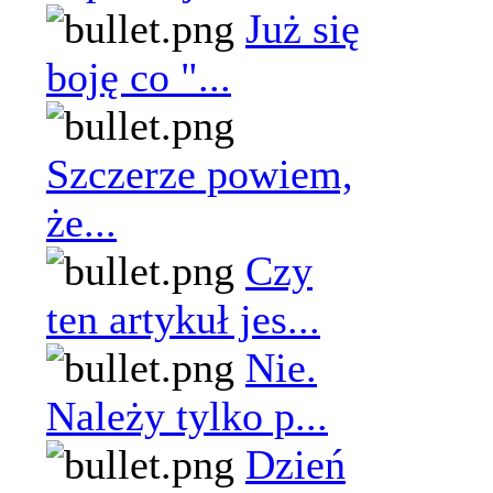
Już się
boję co "...
Szczerze powiem,
że...
Czy
ten artykuł jes...
Nie.
Należy tylko p...
Dzień