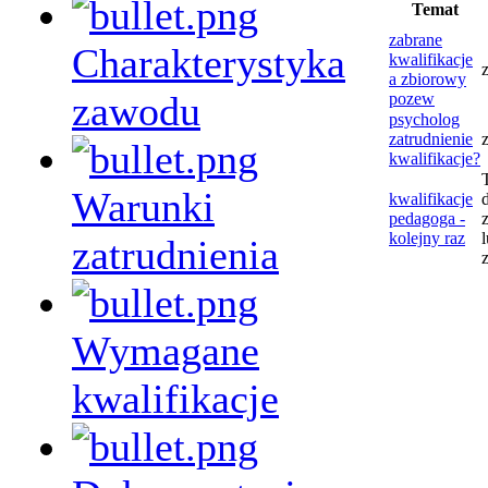
Temat
zabrane
Charakterystyka
kwalifikacje
a zbiorowy
zawodu
pozew
psycholog
zatrudnienie
kwalifikacje?
Warunki
kwalifikacje
pedagoga -
kolejny raz
zatrudnienia
Wymagane
kwalifikacje