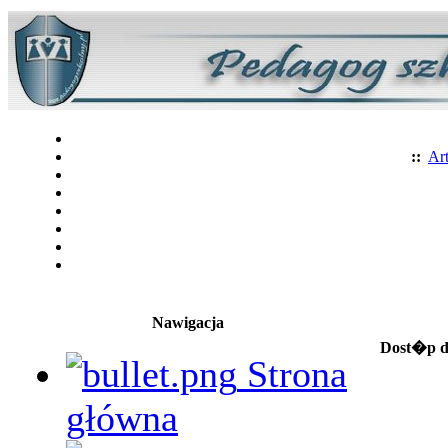
::
Art
Nawigacja
Dost�p do
Strona
główna