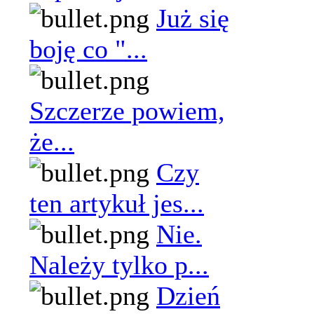
Już się
boję co "...
Szczerze powiem,
że...
Czy
ten artykuł jes...
Nie.
Należy tylko p...
Dzień