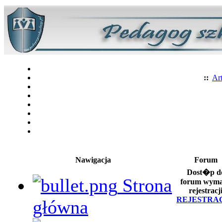
::
Art
Nawigacja
Forum
Dost�p d
Strona
forum wym
rejestracj
REJESTRA
główna