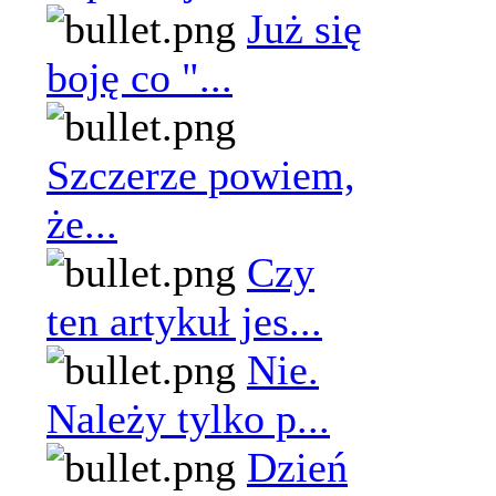
Już się
boję co "...
Szczerze powiem,
że...
Czy
ten artykuł jes...
Nie.
Należy tylko p...
Dzień