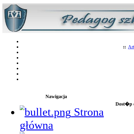
::
Art
Nawigacja
Dost�p d
Strona
główna