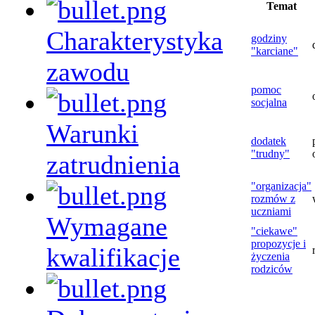
Temat
Charakterystyka
godziny
"karciane"
zawodu
pomoc
socjalna
Warunki
dodatek
"trudny"
zatrudnienia
"organizacja"
rozmów z
uczniami
Wymagane
"ciekawe"
propozycje i
kwalifikacje
życzenia
rodziców