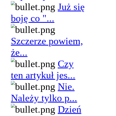
Już się
boję co "...
Szczerze powiem,
że...
Czy
ten artykuł jes...
Nie.
Należy tylko p...
Dzień