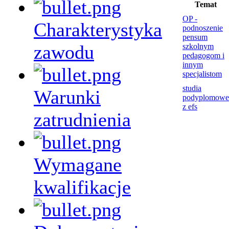
Temat
OP -
Charakterystyka
podnoszenie
pensum
zawodu
szkolnym
pedagogom i
innym
specjalistom
studia
Warunki
podyplomowe
z efs
zatrudnienia
Wymagane
kwalifikacje