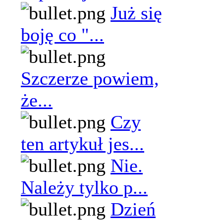
Już się
boję co "...
Szczerze powiem,
że...
Czy
ten artykuł jes...
Nie.
Należy tylko p...
Dzień