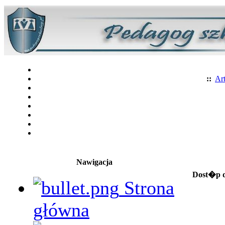
::
Art
Nawigacja
Dost�p d
Strona
główna