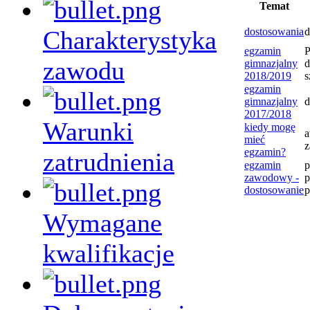
Temat
Charakterystyka
dostosowania
d
egzamin
P
zawodu
gimnazjalny
d
2018/2019
s
egzamin
gimnazjalny
d
2017/2018
Warunki
kiedy mogę
a
mieć
egzamin?
zatrudnienia
egzamin
zawodowy -
p
dostosowanie
p
Wymagane
kwalifikacje