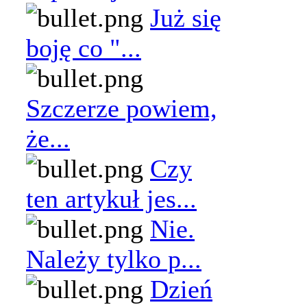
Już się
boję co "...
Szczerze powiem,
że...
Czy
ten artykuł jes...
Nie.
Należy tylko p...
Dzień