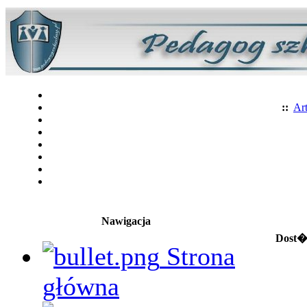
::
Art
Nawigacja
Dost�p
Strona
główna