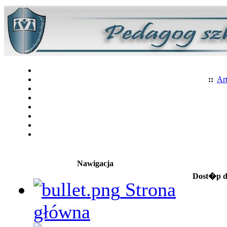
::
Art
Nawigacja
Dost�p do
Strona
główna