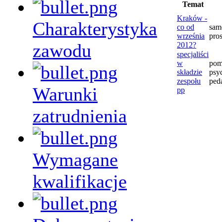
Temat
Kraków -
Charakterystyka
co od
sam
września
pros
zawodu
2012?
specjaliści
w
pom
składzie
psy
zespołu
ped
Warunki
pp
zatrudnienia
Wymagane
kwalifikacje