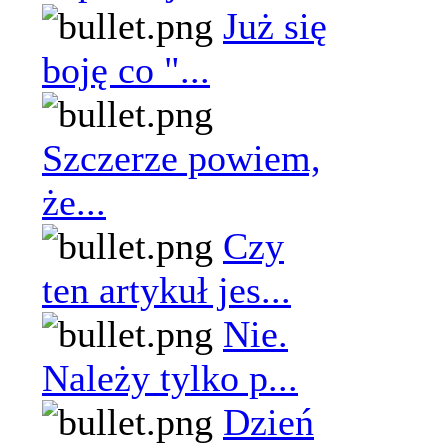
Już się
boję co "...
Szczerze powiem,
że...
Czy
ten artykuł jes...
Nie.
Należy tylko p...
Dzień