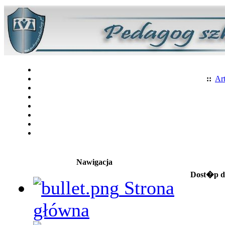
::
Art
Nawigacja
Dost�p do
Strona
główna