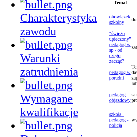
Temat
Charakterystyka
obowiązek
do
szkolny
zawodu
"świeżo
upieczony"
pedagog w
za
sp - od
Warunki
czego
zacząć?
Te
zatrudnienia
pedagog w
da
poradni
za
lu
Wymagane
pedagog
sa
objazdowy
pr
kwalifikacje
szkoła -
pedagog -
wy
policja