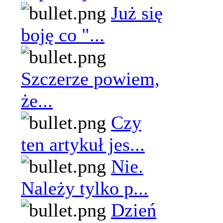
Już się
boję co "...
Szczerze powiem,
że...
Czy
ten artykuł jes...
Nie.
Należy tylko p...
Dzień