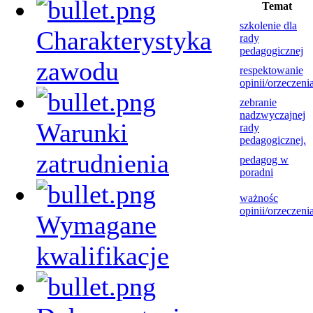
Temat
szkolenie dla
Charakterystyka
rady
pedagogicznej
zawodu
respektowanie
opinii/orzeczeni
zebranie
nadzwyczajnej
Warunki
rady
pedagogicznej.
zatrudnienia
pedagog w
poradni
ważnośc
opinii/orzeczeni
Wymagane
kwalifikacje