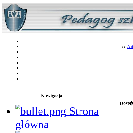
::
Art
Nawigacja
Dost�p
Strona
główna