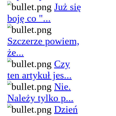
Już się
boję co "...
Szczerze powiem,
że...
Czy
ten artykuł jes...
Nie.
Należy tylko p...
Dzień