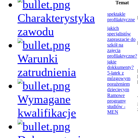
Temat
Charakterystyka
spektakle
profilaktyczne
zawodu
jakich
specjalistów
zapraszacie do
szkół na
zajęcia
Warunki
profilaktyczne?
jakie
dokkumenty?
zatrudnienia
5-latek z
mózgowym
porażeniem
dziecięcym
Wymagane
Ramowe
programy
studiów -
kwalifikacje
MEN