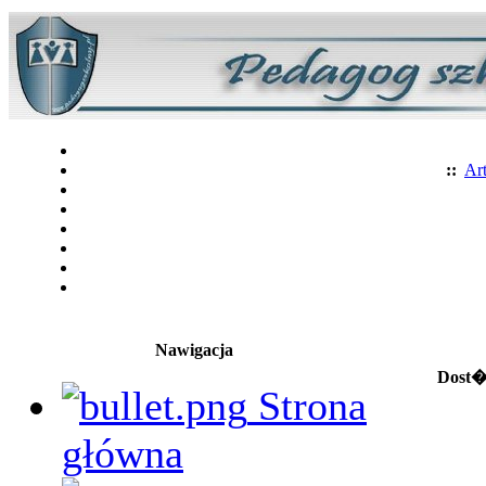
::
Art
Nawigacja
Dost�p
Strona
główna