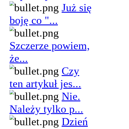
Już się
boję co "...
Szczerze powiem,
że...
Czy
ten artykuł jes...
Nie.
Należy tylko p...
Dzień