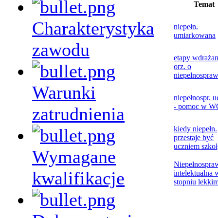
Temat
Charakterystyka
niepełn.
umiarkowana
zawodu
etapy wdrażan
orz. o
niepełnospraw
Warunki
niepełnospr. u
- pomoc w W
zatrudnienia
kiedy niepełn.
przestaje być
uczniem szkoł
Wymagane
Niepełnospra
kwalifikacje
intelektualna 
stopniu lekki