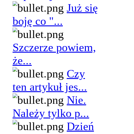
Już się
boję co "...
Szczerze powiem,
że...
Czy
ten artykuł jes...
Nie.
Należy tylko p...
Dzień