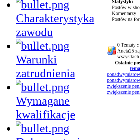
Statystyki
Postów w sho
Komentarzy
Charakterystyka
Postów na fo
zawodu
0 Tematy ::
Aneta25 za
Warunki
wszystkich
Ostatnie po
tema
zatrudnienia
ponadwymiarow
ponadwymiarow
zwiększenie pe
zwiększenie pe
Wymagane
kwalifikacje