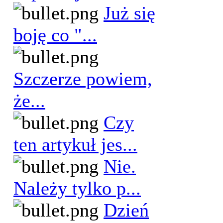
Już się
boję co "...
Szczerze powiem,
że...
Czy
ten artykuł jes...
Nie.
Należy tylko p...
Dzień