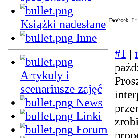
Książki nadesłane
Facebook - Lu
Inne
#1
|
paźd
Artykuły i
Pros
scenariusze zajęć
inte
News
prze
Linki
zrob
Forum
prop