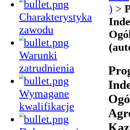
)
>
P
Charakterystyka
Inde
zawodu
Ogól
(aut
Warunki
zatrudnienia
Pro
Ind
Wymagane
Ogó
kwalifikacje
Agre
Kaz