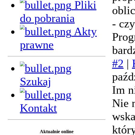
Pliki
obli
do pobrania
- czy
Akty
Prog
prawne
bard
#2
|
paźd
Szukaj
Im n
Nie 
Kontakt
wska
który
Aktualnie online