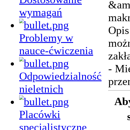
&amp
wymagań
makr
Opis
Problemy w
możn
nauce-ćwiczenia
zak
- Mi
Odpowiedzialność
prze
nieletnich
Ab
Placówki
specjalistyczne