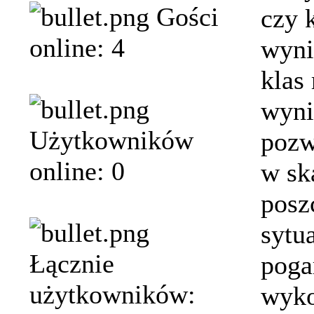
Gości
czy 
online: 4
wyni
klas
wyni
Użytkowników
pozw
online: 0
w ska
posz
sytu
Łącznie
pogar
użytkowników:
wyko