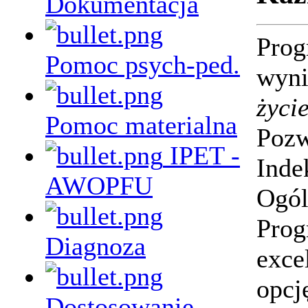
Dokumentacja
Prog
Pomoc psych-ped.
wyn
życi
Pomoc materialna
Pozw
IPET -
Inde
AWOPFU
Ogól
Prog
Diagnoza
exce
opcj
Dostosowanie