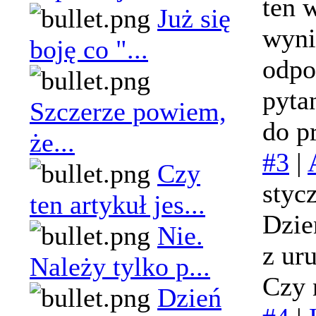
ten 
Już się
wyni
boję co "...
odpo
pyta
Szczerze powiem,
do p
że...
#3
|
Czy
styc
ten artykuł jes...
Dzie
Nie.
z ur
Należy tylko p...
Czy 
Dzień