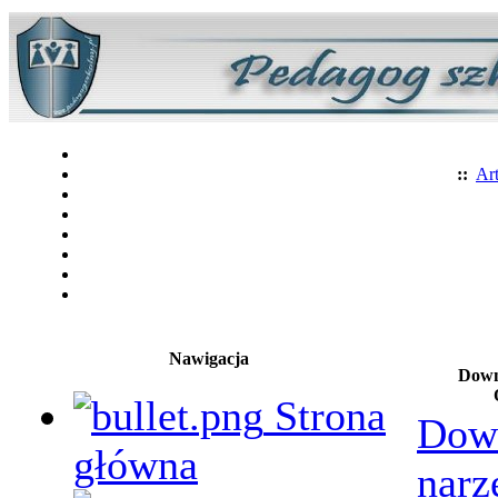
::
Art
Nawigacja
Down
Strona
Dow
główna
narz