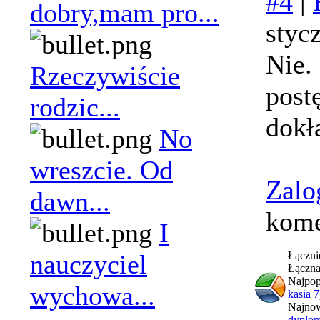
#4
|
dobry,mam pro...
styc
Nie.
Rzeczywiście
post
rodzic...
dokł
No
wreszcie. Od
Zalo
dawn...
kome
I
nauczyciel
Łączni
Łączna
Najpop
wychowa...
kasia 7
Najnow
dyplom