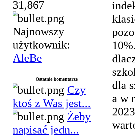
31,867
inde
klas
Najnowszy
pozo
użytkownik:
10%.
AleBe
dlac
szko
Ostatnie komentarze
dla 
Czy
a w 
ktoś z Was jest...
2023
Żeby
wart
napisać jedn...