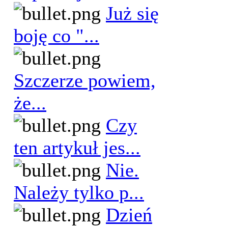
Już się
boję co "...
Szczerze powiem,
że...
Czy
ten artykuł jes...
Nie.
Należy tylko p...
Dzień