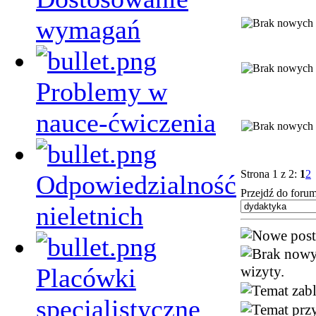
wymagań
Problemy w
nauce-ćwiczenia
Strona 1 z 2:
1
2
Odpowiedzialność
Przejdź do forum
nieletnich
Placówki
wizyty.
specjalistyczne