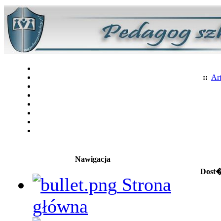
::
Art
Nawigacja
Dost�
Strona
główna