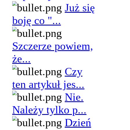
Już się
boję co "...
Szczerze powiem,
że...
Czy
ten artykuł jes...
Nie.
Należy tylko p...
Dzień