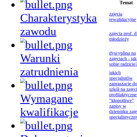
Temat
Charakterystyka
zajęcia
rewalidacyjne
zawodu
zajęcia prof. d
młodzieży
dyscyplina na
Warunki
zajęciach - jak
sobie radzicie
zatrudnienia
jakich
specjalistów
zapraszacie d
szkół na zajęc
Wymagane
profilaktyczne
"kłopotliwe"
zapisy w
kwalifikacje
dzienniku zaj
specjalistyczn