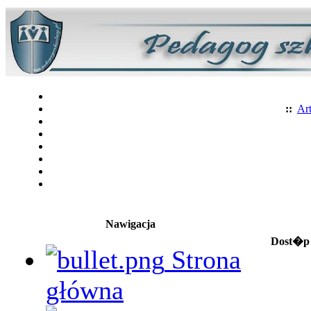
::
Art
Nawigacja
Dost�p 
Strona
główna