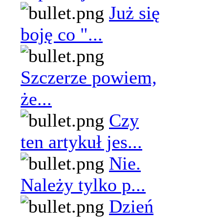
Już się
boję co "...
Szczerze powiem,
że...
Czy
ten artykuł jes...
Nie.
Należy tylko p...
Dzień