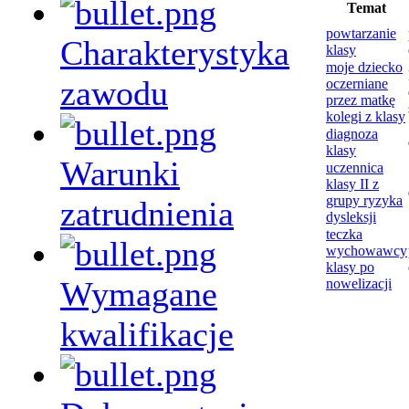
Temat
powtarzanie
Charakterystyka
klasy
moje dziecko
zawodu
oczerniane
przez matkę
kolegi z klasy
diagnoza
klasy
Warunki
uczennica
klasy II z
grupy ryzyka
zatrudnienia
dysleksji
teczka
wychowawcy
klasy po
Wymagane
nowelizacji
kwalifikacje