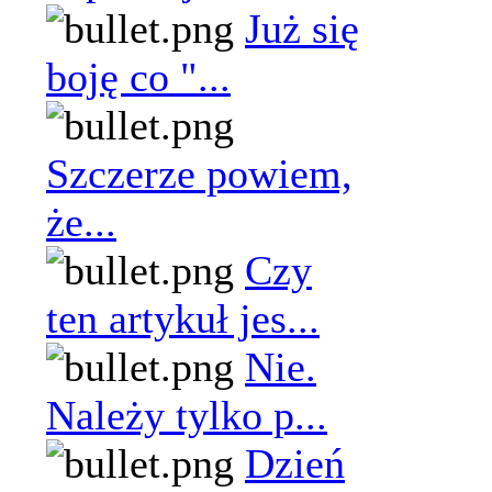
Już się
boję co "...
Szczerze powiem,
że...
Czy
ten artykuł jes...
Nie.
Należy tylko p...
Dzień