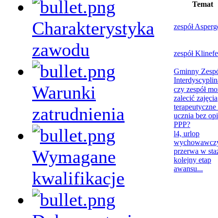
Temat
Charakterystyka
zespół Asperg
zawodu
zespół Klinefe
Gminny Zesp
Interdyscypli
Warunki
czy zespół mo
zalecić zajęcia
terapeutyczne 
zatrudnienia
ucznia bez opi
PPP?
l4, urlop
wychowawczy
Wymagane
przerwa w sta
kolejny etap
awansu...
kwalifikacje