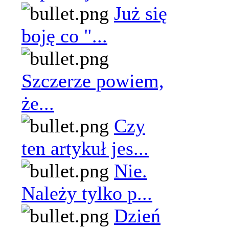
Już się
boję co "...
Szczerze powiem,
że...
Czy
ten artykuł jes...
Nie.
Należy tylko p...
Dzień