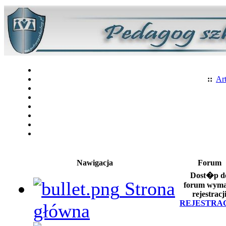
::
Art
Nawigacja
Forum
Dost�p d
Strona
forum wym
rejestracj
REJESTRA
główna