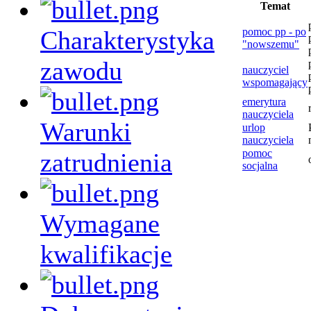
Temat
Charakterystyka
pomoc pp - po
"nowszemu"
zawodu
nauczyciel
wspomagający
emerytura
nauczyciela
Warunki
urlop
nauczyciela
pomoc
zatrudnienia
socjalna
Wymagane
kwalifikacje