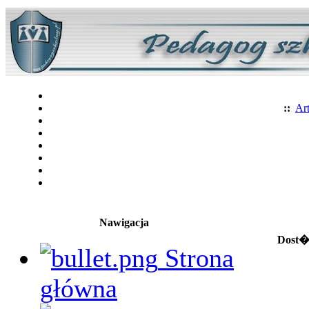
::
Art
Nawigacja
Dost�p
Strona
główna