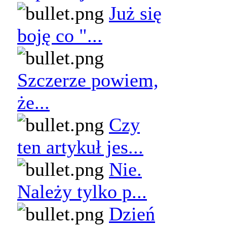
Już się
boję co "...
Szczerze powiem,
że...
Czy
ten artykuł jes...
Nie.
Należy tylko p...
Dzień