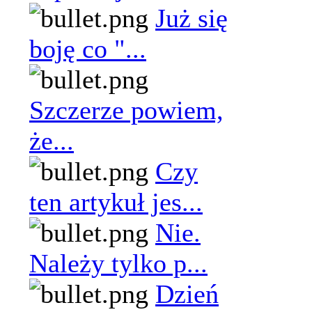
Już się
boję co "...
Szczerze powiem,
że...
Czy
ten artykuł jes...
Nie.
Należy tylko p...
Dzień