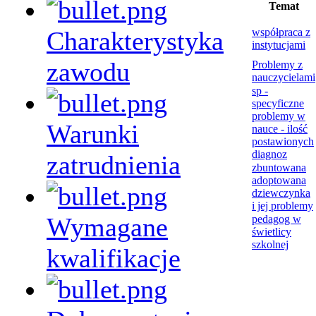
Temat
Charakterystyka
współpraca z
instytucjami
zawodu
Problemy z
nauczycielami
sp -
specyficzne
problemy w
Warunki
nauce - ilość
postawionych
diagnoz
zatrudnienia
zbuntowana
adoptowana
dziewczynka
i jej problemy
Wymagane
pedagog w
świetlicy
szkolnej
kwalifikacje