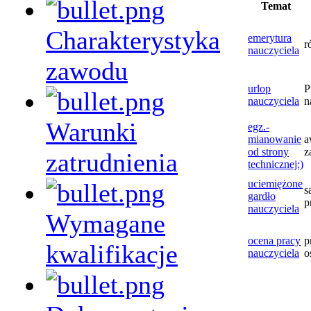
Temat
Charakterystyka
emerytura
r
nauczyciela
zawodu
urlop
P
nauczyciela
n
Warunki
egz.-
mianowanie
a
od strony
z
zatrudnienia
technicznej:)
uciemiężone
s
gardło
p
nauczyciela
Wymagane
ocena pracy
p
kwalifikacje
nauczyciela
o