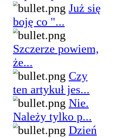
Już się
boję co "...
Szczerze powiem,
że...
Czy
ten artykuł jes...
Nie.
Należy tylko p...
Dzień