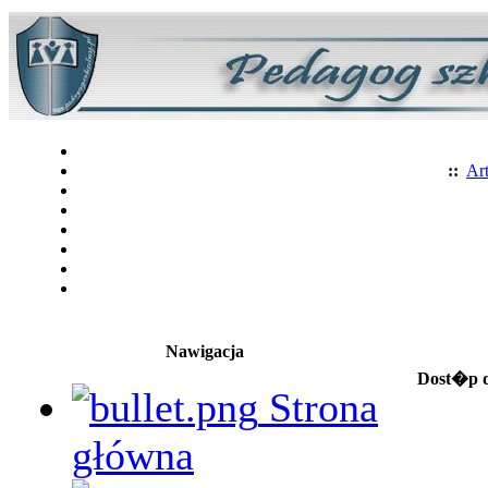
::
Art
Nawigacja
Dost�p d
Strona
główna