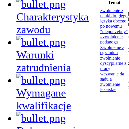
Temat
zwolnienie z
Charakterystyka
nauki drugiego
języka obcego
zawodu
po nowemu
"niepotrzebny"
- zwolnienie
pedagoga
Zwolnienie z
Warunki
egzaminu
zwolnienie
dyscypilarne z
zatrudnienia
pracy
wezwanie da
sadu a
zwolnienie
Wymagane
lekarskie
kwalifikacje