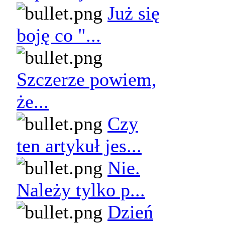
Już się
boję co "...
Szczerze powiem,
że...
Czy
ten artykuł jes...
Nie.
Należy tylko p...
Dzień