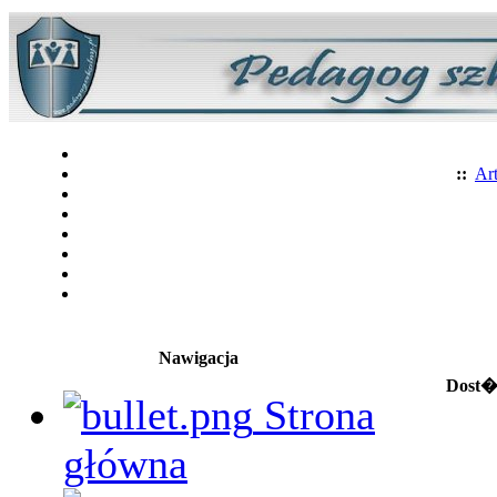
::
Art
Nawigacja
Dost�p
Strona
główna