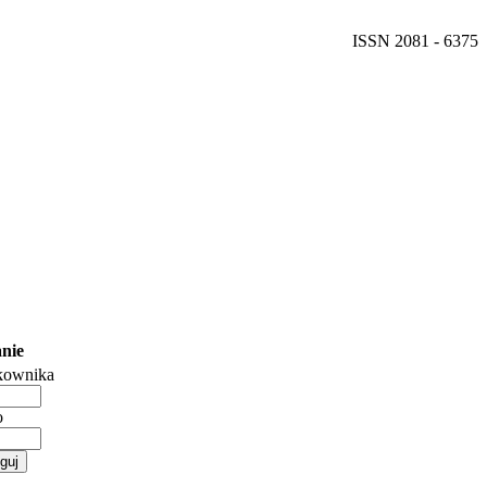
ISSN 2081 - 6375
nie
kownika
o