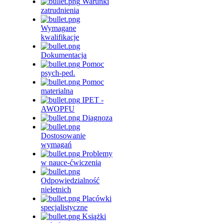
Warunki
zatrudnienia
Wymagane
kwalifikacje
Dokumentacja
Pomoc
psych-ped.
Pomoc
materialna
IPET -
AWOPFU
Diagnoza
Dostosowanie
wymagań
Problemy
w nauce-ćwiczenia
Odpowiedzialność
nieletnich
Placówki
specjalistyczne
Książki