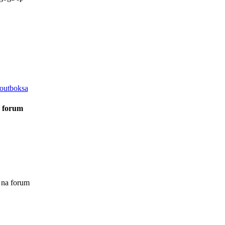
outboksa
a forum
 na forum