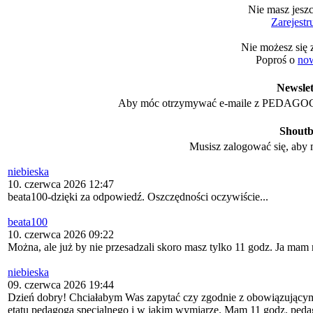
Nie masz jesz
Zarejestru
Nie możesz się
Poproś o
now
Newslet
Aby móc otrzymywać e-maile z PEDAGOG 
Shout
Musisz zalogować się, aby
niebieska
10. czerwca 2026 12:47
beata100-dzięki za odpowiedź. Oszczędności oczywiście...
beata100
10. czerwca 2026 09:22
Można, ale już by nie przesadzali skoro masz tylko 11 godz. Ja mam 
niebieska
09. czerwca 2026 19:44
Dzień dobry! Chciałabym Was zapytać czy zgodnie z obowiązującym
etatu pedagoga specjalnego i w jakim wymiarze. Mam 11 godz. peda