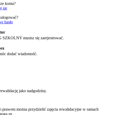
cze konta?
j się
 zalogować?
e hasło
ter
SZKOLNY musisz się zarejestrować.
box
 móc dodać wiadomość.
rewalidację jako nadgodziny.
 prawem można przydzielić zajęcia rewalidacyjne w ramach
goga sp