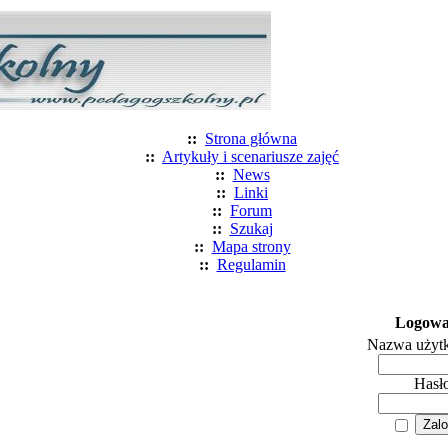
::
Strona główna
::
Artykuły i scenariusze zajęć
::
News
::
Linki
::
Forum
::
Szukaj
::
Mapa strony
::
Regulamin
Logowa
Nazwa użyt
Hasł