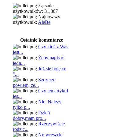
Łącznie
użytkowników: 31,867
Najnowszy
użytkownik:
AleBe
Ostatnie komentarze
Czy ktoś z Was
jest...
Żeby napisać
jedn...
Już się boję co
"...
Szczerze
powiem, że...
Czy ten artykuł
jes...
Nie. Należy
tylko p...
Dzień
dobry,mam pro...
Rzeczywiście
rodzic...
No wreszcie.