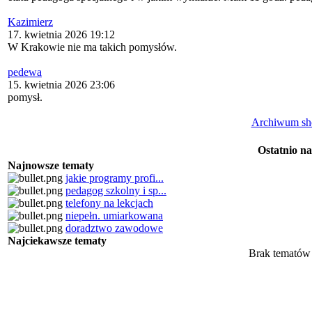
Kazimierz
17. kwietnia 2026 19:12
W Krakowie nie ma takich pomysłów.
pedewa
15. kwietnia 2026 23:06
pomysł.
Archiwum sh
Ostatnio n
Najnowsze tematy
jakie programy profi...
pedagog szkolny i sp...
telefony na lekcjach
niepełn. umiarkowana
doradztwo zawodowe
Najciekawsze tematy
Brak tematów