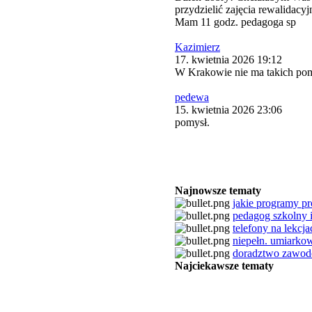
przydzielić zajęcia rewalidacy
Mam 11 godz. pedagoga sp
Kazimierz
17. kwietnia 2026 19:12
W Krakowie nie ma takich po
pedewa
15. kwietnia 2026 23:06
pomysł.
Najnowsze tematy
jakie programy pro
pedagog szkolny i 
telefony na lekcja
niepełn. umiarko
doradztwo zawo
Najciekawsze tematy