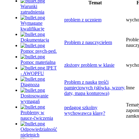
Temat
Warunki
zatrudnienia
problem z uczniem
wycho
Wymagane
kwalifikacje
Probl
Dokumentacja
Problem z nauczycielem
nauczy
Pomoc psych-ped.
Pomoc materialna
złożony problem w klasie
wycho
IPET
- AWOPFU
Problem z nauką treśći
Diagnoza
pamięciowych (słówka, wzory,
Inne
daty, mapa konturowa)
Dostosowanie
wymagań
Temat
pedagog szkolny
zapom
Problemy w
wychowawcą klasy?
zamkn
nauce-ćwiczenia
Odpowiedzialność
nieletnich