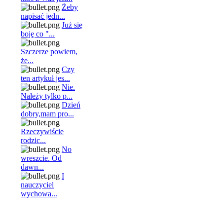
Żeby
napisać jedn...
Już się
boję co "...
Szczerze powiem,
że...
Czy
ten artykuł jes...
Nie.
Należy tylko p...
Dzień
dobry,mam pro...
Rzeczywiście
rodzic...
No
wreszcie. Od
dawn...
I
nauczyciel
wychowa...