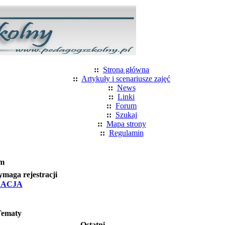
::
Strona główna
::
Artykuły i scenariusze zajęć
::
News
::
Linki
::
Forum
::
Szukaj
::
Mapa strony
::
Regulamin
m
maga rejestracji
RACJA
Tematy
Ostatni