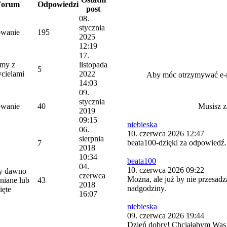
Forum
Odpowiedzi
post
08.
stycznia
wanie
195
2025
12:19
17.
emy z
listopada
5
cielami
2022
Aby móc otrzymywać e-
14:03
09.
stycznia
wanie
40
Musisz z
2019
09:15
niebieska
06.
10. czerwca 2026 12:47
sierpnia
beata100-dzięki za odpowiedź.
7
2018
10:34
beata100
04.
10. czerwca 2026 09:22
y dawno
czerwca
Można, ale już by nie przesadz
niane lub
43
2018
nadgodziny.
ięte
16:07
niebieska
09. czerwca 2026 19:44
Dzień dobry! Chciałabym Was