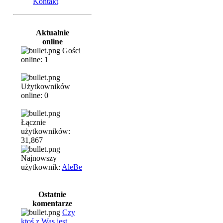
Kontakt
Aktualnie
online
Gości
online: 1
Użytkowników
online: 0
Łącznie
użytkowników:
31,867
Najnowszy
użytkownik:
AleBe
Ostatnie
komentarze
Czy
ktoś z Was jest...