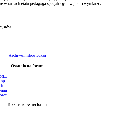
jne w ramach etatu pedagoga specjalnego i w jakim wymiarze.
mysłów.
Archiwum shoutboksa
Ostatnio na forum
fi...
sp...
ch
wana
dowe
Brak tematów na forum