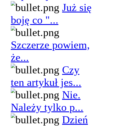
Już się
boję co "...
Szczerze powiem,
że...
Czy
ten artykuł jes...
Nie.
Należy tylko p...
Dzień