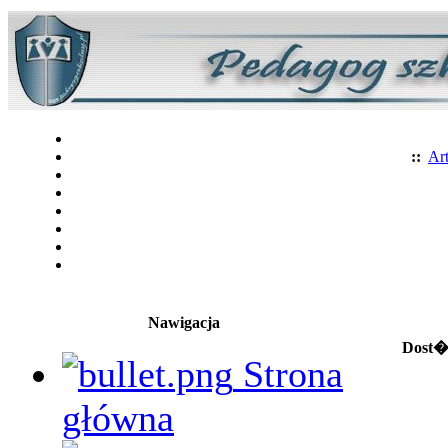
::
Art
Nawigacja
Dost�p
Strona
główna