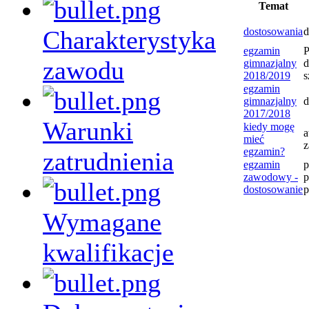
Temat
Charakterystyka
dostosowania
d
egzamin
P
zawodu
gimnazjalny
d
2018/2019
s
egzamin
gimnazjalny
d
2017/2018
Warunki
kiedy mogę
a
mieć
egzamin?
zatrudnienia
egzamin
zawodowy -
p
dostosowanie
p
Wymagane
kwalifikacje