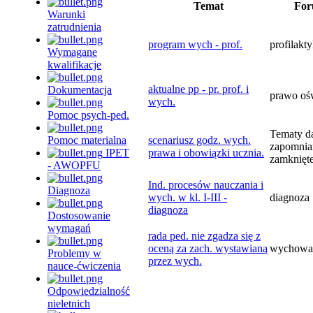
Temat
Fo
Warunki
zatrudnienia
program wych - prof.
profilakt
Wymagane
kwalifikacje
aktualne pp - pr. prof. i
Dokumentacja
prawo oś
wych.
Pomoc psych-ped.
Tematy 
Pomoc materialna
scenariusz godz. wych.
zapomnia
IPET
prawa i obowiązki ucznia.
zamknięt
- AWOPFU
Ind. procesów nauczania i
Diagnoza
wych. w kl. I-III -
diagnoza
diagnoza
Dostosowanie
wymagań
rada ped. nie zgadza się z
oceną za zach. wystawianą
wychowa
Problemy w
przez wych.
nauce-ćwiczenia
Odpowiedzialność
nieletnich