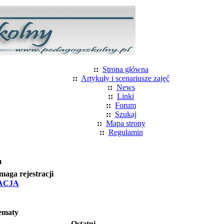
::
Strona główna
::
Artykuły i scenariusze zajęć
::
News
::
Linki
::
Forum
::
Szukaj
::
Mapa strony
::
Regulamin
m
aga rejestracji
ACJA
ematy
Ostatni