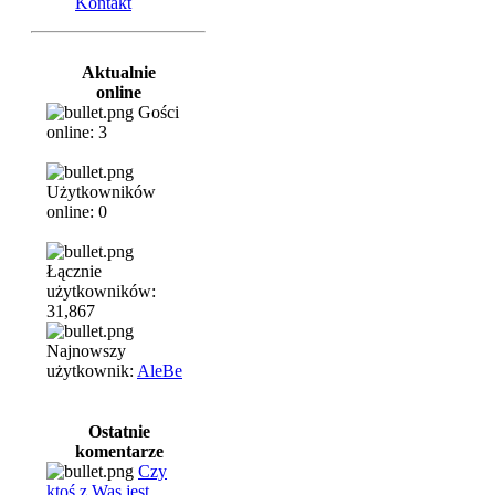
Kontakt
Aktualnie
online
Gości
online: 3
Użytkowników
online: 0
Łącznie
użytkowników:
31,867
Najnowszy
użytkownik:
AleBe
Ostatnie
komentarze
Czy
ktoś z Was jest...