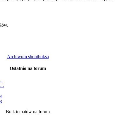
łów.
Archiwum shoutboksa
Ostatnio na forum
..
...
na
we
Brak tematów na forum