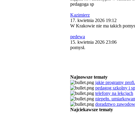
pedagoga sp
Kazimierz
17. kwietnia 2026 19:12
W Krakowie nie ma takich pomys
pedewa
15. kwietnia 2026 23:06
pomysł.
Najnowsze tematy
jakie programy profi.
pedagog szkolny i sp
telefony na lekcjach
niepełn. umiarkowa
doradztwo zawodo
Najciekawsze tematy