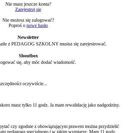
Nie masz jeszcze konta?
Zarejestruj się
Nie możesz się zalogować?
Poproś o
nowe hasło
Newsletter
aile z PEDAGOG SZKOLNY musisz się zarejestrować.
Shoutbox
logować się, aby móc dodać wiadomość.
zczędności oczywiście...
i skoro masz tylko 11 godz. Ja mam rewalidację jako nadgodziny.
pytać czy zgodnie z obowiązującym prawem można przydzielić
etatu pedagoga specjalnego i w jakim wymiarze. Mam 11 godz.