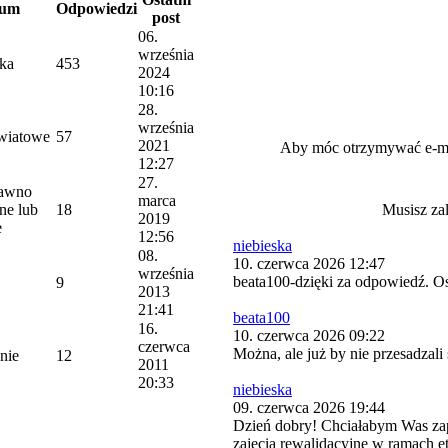
rum
Odpowiedzi
post
06.
września
yka
453
2024
10:16
28.
września
wiatowe
57
2021
Aby móc otrzymywać e-m
12:27
27.
dawno
marca
ne lub
18
Musisz za
2019
e
12:56
niebieska
08.
10. czerwca 2026 12:47
września
beata100-dzięki za odpowiedź. Os
9
2013
21:41
beata100
16.
10. czerwca 2026 09:22
czerwca
Można, ale już by nie przesadzal
nie
12
2011
20:33
niebieska
09. czerwca 2026 19:44
Dzień dobry! Chciałabym Was za
zajęcia rewalidacyjne w ramach 