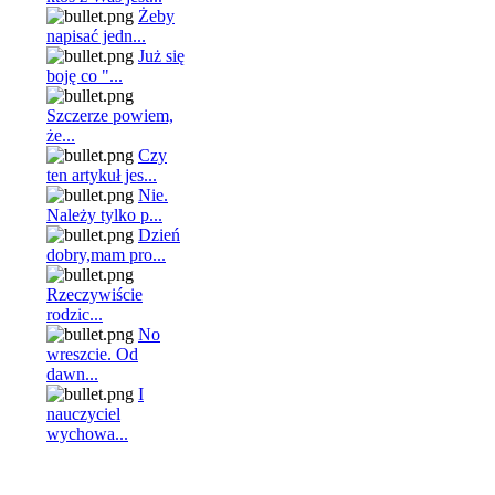
Żeby
napisać jedn...
Już się
boję co "...
Szczerze powiem,
że...
Czy
ten artykuł jes...
Nie.
Należy tylko p...
Dzień
dobry,mam pro...
Rzeczywiście
rodzic...
No
wreszcie. Od
dawn...
I
nauczyciel
wychowa...