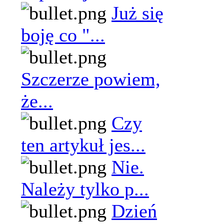
Już się
boję co "...
Szczerze powiem,
że...
Czy
ten artykuł jes...
Nie.
Należy tylko p...
Dzień