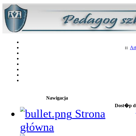
::
Art
Nawigacja
Dost�p do
Strona
główna