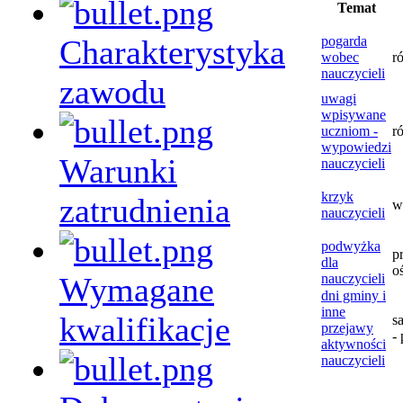
Temat
Charakterystyka
pogarda
wobec
r
nauczycieli
zawodu
uwagi
wpisywane
uczniom -
r
wypowiedzi
Warunki
nauczycieli
krzyk
zatrudnienia
w
nauczycieli
podwyżka
p
dla
o
Wymagane
nauczycieli
dni gminy i
inne
kwalifikacje
s
przejawy
- 
aktywności
nauczycieli