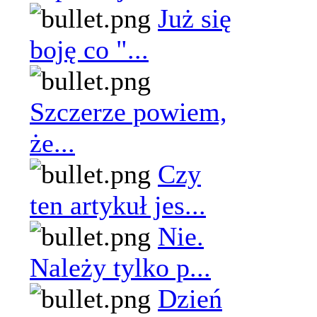
Już się
boję co "...
Szczerze powiem,
że...
Czy
ten artykuł jes...
Nie.
Należy tylko p...
Dzień