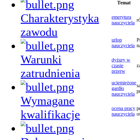
Temat
Charakterystyka
emerytura
r
nauczyciela
zawodu
urlop
P
nauczyciela
n
Warunki
dyżury w
czasie
z
zatrudnienia
przerw
uciemiężone
s
gardło
p
nauczyciela
Wymagane
ocena pracy
p
kwalifikacje
nauczyciela
o