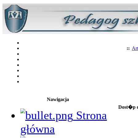
::
Art
Nawigacja
Dost�p d
Strona
główna