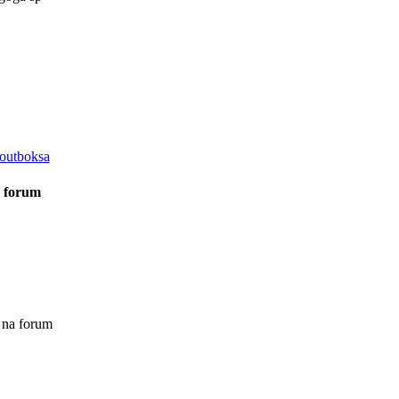
outboksa
a forum
 na forum