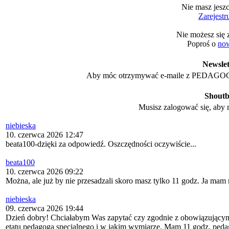
Nie masz jesz
Zarejestru
Nie możesz się
Poproś o
now
Newslet
Aby móc otrzymywać e-maile z PEDAGOG 
Shout
Musisz zalogować się, aby
niebieska
10. czerwca 2026 12:47
beata100-dzięki za odpowiedź. Oszczędności oczywiście...
beata100
10. czerwca 2026 09:22
Można, ale już by nie przesadzali skoro masz tylko 11 godz. Ja mam 
niebieska
09. czerwca 2026 19:44
Dzień dobry! Chciałabym Was zapytać czy zgodnie z obowiązującym
etatu pedagoga specjalnego i w jakim wymiarze. Mam 11 godz. peda