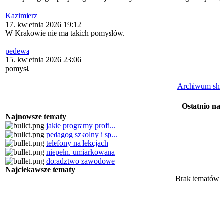
Kazimierz
17. kwietnia 2026 19:12
W Krakowie nie ma takich pomysłów.
pedewa
15. kwietnia 2026 23:06
pomysł.
Archiwum sh
Ostatnio n
Najnowsze tematy
jakie programy profi...
pedagog szkolny i sp...
telefony na lekcjach
niepełn. umiarkowana
doradztwo zawodowe
Najciekawsze tematy
Brak tematów