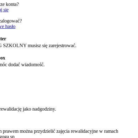
cze konta?
j się
 zalogować?
e hasło
ter
SZKOLNY musisz się zarejestrować.
box
 móc dodać wiadomość.
rewalidację jako nadgodziny.
 prawem można przydzielić zajęcia rewalidacyjne w ramach
goga sp