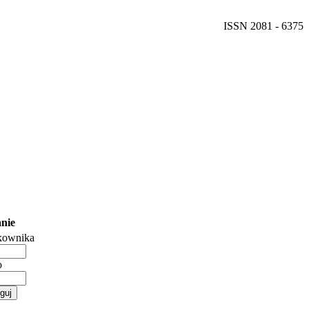
ISSN 2081 - 6375
nie
kownika
o