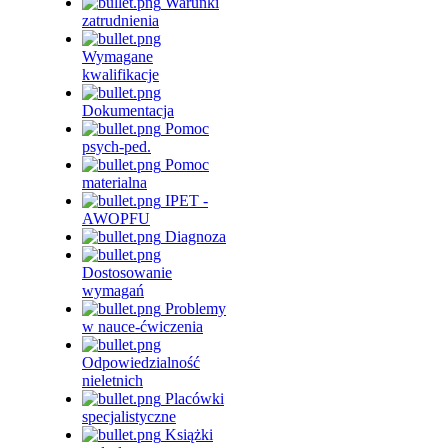
Warunki
zatrudnienia
Wymagane
kwalifikacje
Dokumentacja
Pomoc
psych-ped.
Pomoc
materialna
IPET -
AWOPFU
Diagnoza
Dostosowanie
wymagań
Problemy
w nauce-ćwiczenia
Odpowiedzialność
nieletnich
Placówki
specjalistyczne
Książki