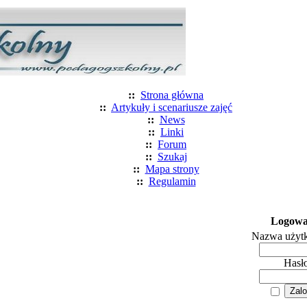
::
Strona główna
::
Artykuły i scenariusze zajęć
::
News
::
Linki
::
Forum
::
Szukaj
::
Mapa strony
::
Regulamin
Logowa
Nazwa użyt
Hasł