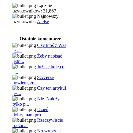
Łącznie
użytkowników: 31,867
Najnowszy
użytkownik:
AleBe
Ostatnie komentarze
Czy ktoś z Was
jest...
Żeby napisać
jedn...
Już się boję co
"...
Szczerze
powiem, że...
Czy ten artykuł
jes...
Nie. Należy
tylko p...
Dzień
dobry,mam pro...
Rzeczywiście
rodzic...
No wreszcie.