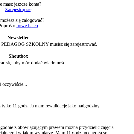
e masz jeszcze konta?
Zarejestruj się
 możesz się zalogować?
Poproś o
nowe hasło
Newsletter
 z PEDAGOG SZKOLNY musisz się zarejestrować.
Shoutbox
ać się, aby móc dodać wiadomość.
 oczywiście...
z tylko 11 godz. Ja mam rewalidację jako nadgodziny.
zgodnie z obowiązującym prawem można przydzielić zajęcia
cjalnego i w jakim wymiarze. Mam 11 godz. pedagoga sp