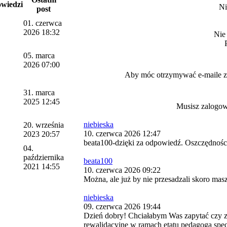
wiedzi
Ni
post
01. czerwca
2026 18:32
Nie
05. marca
2026 07:00
Aby móc otrzymywać e-maile
31. marca
2025 12:45
Musisz zalogow
niebieska
20. września
10. czerwca 2026 12:47
2023 20:57
beata100-dzięki za odpowiedź. Oszczędności
04.
października
beata100
2021 14:55
10. czerwca 2026 09:22
Można, ale już by nie przesadzali skoro mas
niebieska
09. czerwca 2026 19:44
Dzień dobry! Chciałabym Was zapytać czy 
rewalidacyjne w ramach etatu pedagoga spe