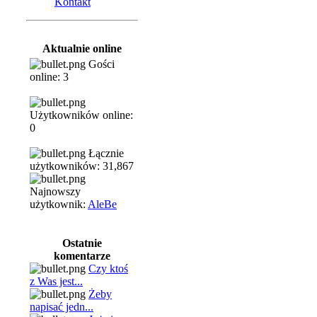
Kontakt
Aktualnie online
Gości
online: 3
Użytkowników online:
0
Łącznie
użytkowników: 31,867
Najnowszy
użytkownik:
AleBe
Ostatnie
komentarze
Czy ktoś
z Was jest...
Żeby
napisać jedn...