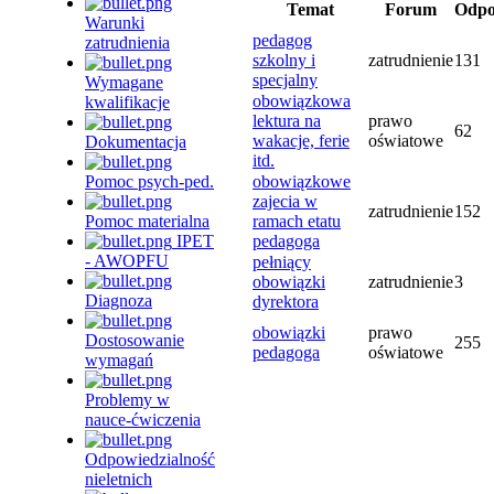
Temat
Forum
Odpo
Warunki
pedagog
zatrudnienia
szkolny i
zatrudnienie
131
specjalny
Wymagane
obowiązkowa
kwalifikacje
lektura na
prawo
62
wakacje, ferie
oświatowe
Dokumentacja
itd.
Pomoc psych-ped.
obowiązkowe
zajecia w
zatrudnienie
152
Pomoc materialna
ramach etatu
IPET
pedagoga
- AWOPFU
pełniący
obowiązki
zatrudnienie
3
Diagnoza
dyrektora
obowiązki
prawo
Dostosowanie
255
pedagoga
oświatowe
wymagań
Problemy w
nauce-ćwiczenia
Odpowiedzialność
nieletnich