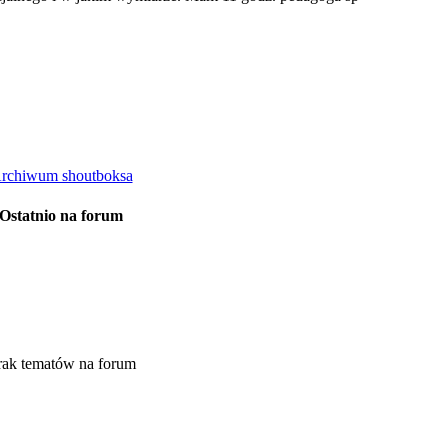
rchiwum shoutboksa
Ostatnio na forum
rak tematów na forum