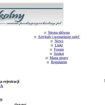
::
Strona główna
::
Artykuły i scenariusze zajęć
::
News
::
Linki
::
Forum
::
Szukaj
::
Mapa strony
::
Regulamin
rejestracji
JA
ty
Ostatni