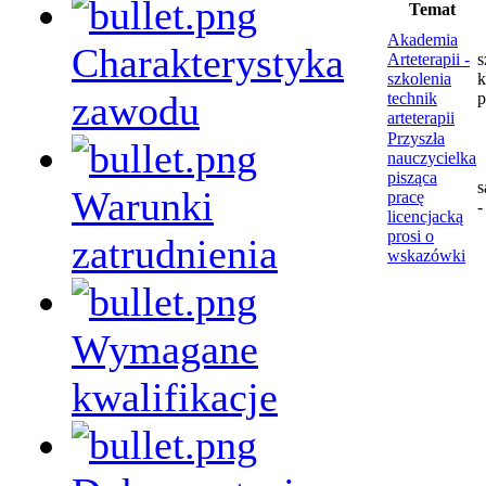
Temat
Akademia
Charakterystyka
Arteterapii -
s
szkolenia
k
zawodu
technik
p
arteterapii
Przyszła
nauczycielka
pisząca
Warunki
pracę
-
licencjacką
prosi o
zatrudnienia
wskazówki
Wymagane
kwalifikacje