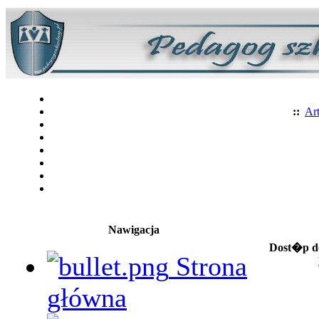
::
Art
Nawigacja
Dost�p do
Strona
główna