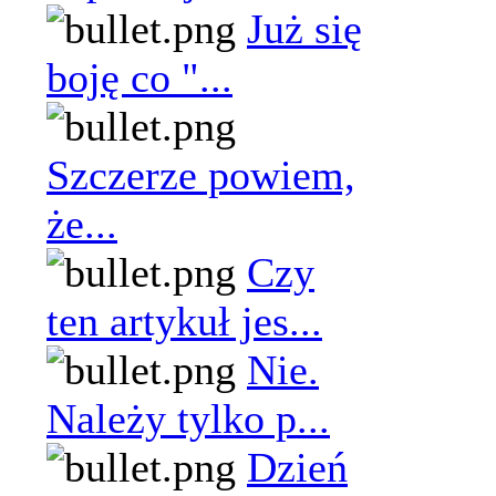
Już się
boję co "...
Szczerze powiem,
że...
Czy
ten artykuł jes...
Nie.
Należy tylko p...
Dzień