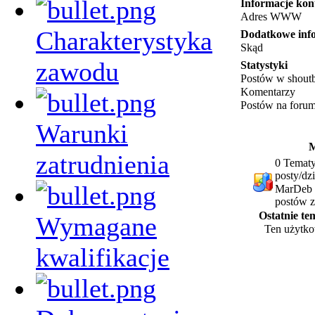
Informacje kon
Adres WWW
Charakterystyka
Dodatkowe inf
Skąd
zawodu
Statystyki
Postów w shout
Komentarzy
Postów na foru
Warunki
M
zatrudnienia
0 Tematy
posty/dz
MarDeb z
postów z
Ostatnie t
Wymagane
Ten użytko
kwalifikacje