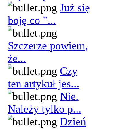
Już się
boję co "...
Szczerze powiem,
że...
Czy
ten artykuł jes...
Nie.
Należy tylko p...
Dzień