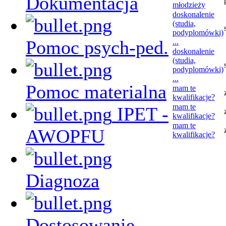
Dokumentacja
młodzieży
doskonalenie
(studia,
podyplomówki)
Pomoc psych-ped.
...
doskonalenie
(studia,
podyplomówki)
...
Pomoc materialna
mam te
kwalifikacje?
mam te
IPET -
kwalifikacje?
mam te
AWOPFU
kwalifikacje?
Diagnoza
Dostosowanie