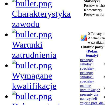
Statystyki
Postów w sho
Komentarzy
Charakterystyka
Postów na fo
zawodu
0 Tematy ::
Aneta25 za
Warunki
wszystkich
Ostatnie posty
(Pokaż
zatrudnienia
tematy)
pedagog
szkolny i
specjalny
Wymagane
pedagog
szkolny i
specjalny
kwalifikacje
mam te
kwalifikacje?
prezenty dla
nauczycieli
zajęcia prof. dla