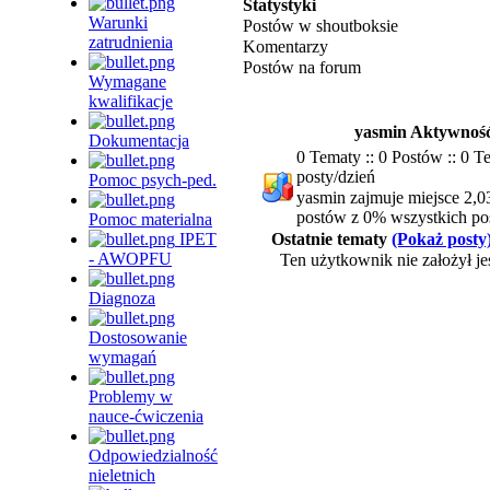
Statystyki
Warunki
Postów w shoutboksie
zatrudnienia
Komentarzy
Postów na forum
Wymagane
kwalifikacje
yasmin Aktywnoś
Dokumentacja
0 Tematy :: 0 Postów :: 0 T
posty/dzień
Pomoc psych-ped.
yasmin zajmuje miejsce 2,03
postów z 0% wszystkich po
Pomoc materialna
IPET
Ostatnie tematy
(Pokaż posty
- AWOPFU
Ten użytkownik nie założył je
Diagnoza
Dostosowanie
wymagań
Problemy w
nauce-ćwiczenia
Odpowiedzialność
nieletnich