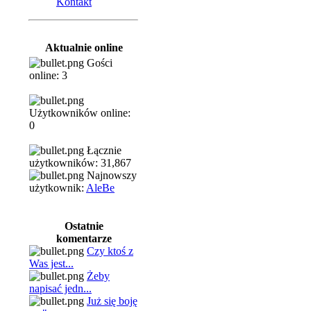
Kontakt
Aktualnie online
Gości
online: 3
Użytkowników online:
0
Łącznie
użytkowników: 31,867
Najnowszy
użytkownik:
AleBe
Ostatnie
komentarze
Czy ktoś z
Was jest...
Żeby
napisać jedn...
Już się boję