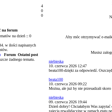
4
0
0
N
ć na forum
ematów na dzień :: 0
Aby móc otrzymywać e-mai
4. w ilości napisanych
stów.
Musisz zalog
)
Forum
Ostatni post
szcze żadnego tematu.
niebieska
10. czerwca 2026 12:47
beata100-dzięki za odpowiedź. Oszczęd
beata100
10. czerwca 2026 09:22
Można, ale już by nie przesadzali skor
niebieska
09. czerwca 2026 19:44
Dzień dobry! Chciałabym Was zapytać 
zajęcia rewalidacyjne w ramach etatu 