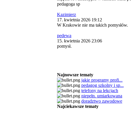
pedagoga sp
Kazimierz
17. kwietnia 2026 19:12
W Krakowie nie ma takich pomysłów.
pedewa
15. kwietnia 2026 23:06
pomysł.
Najnowsze tematy
jakie programy profi...
pedagog szkolny i sp...
telefony na lekcjach
niepełn. umiarkowana
doradztwo zawodowe
Najciekawsze tematy