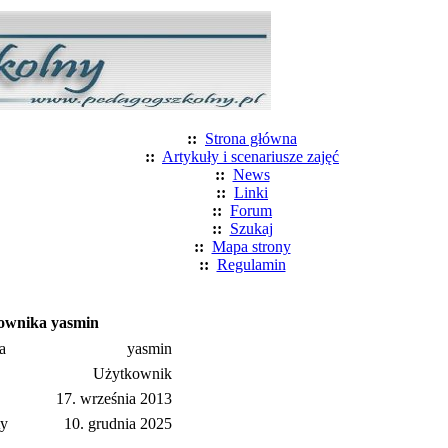
::
Strona główna
::
Artykuły i scenariusze zajęć
::
News
::
Linki
::
Forum
::
Szukaj
::
Mapa strony
::
Regulamin
kownika yasmin
a
yasmin
Użytkownik
17. września 2013
ty
10. grudnia 2025