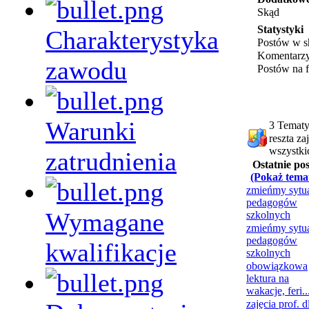
Skąd
Statystyki
Charakterystyka
Postów w s
Komentarz
zawodu
Postów na 
Warunki
3 Tematy
reszta z
wszystki
zatrudnienia
Ostatnie pos
(Pokaż tema
zmieńmy sytu
pedagogów
Wymagane
szkolnych
zmieńmy sytu
pedagogów
kwalifikacje
szkolnych
obowiązkowa
lektura na
wakacje, feri..
zajęcia prof. d