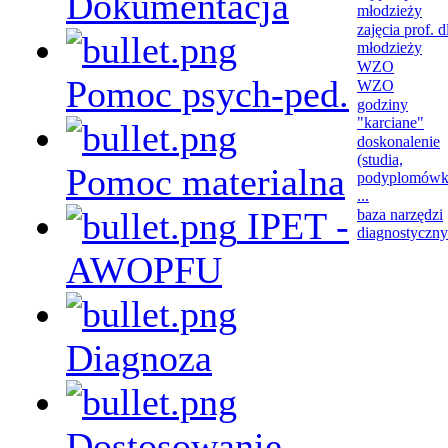
Dokumentacja
młodzieży
zajęcia prof. d
młodzieży
WZO
Pomoc psych-ped.
WZO
godziny
"karciane"
doskonalenie
(studia,
Pomoc materialna
podyplomówk
...
IPET -
baza narzędzi
diagnostyczn
AWOPFU
Diagnoza
Dostosowanie