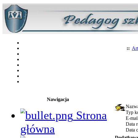
::
Art
Nawigacja
Nazwa
Strona
Typ k
E-mai
Data r
główna
Data o
Dodatkowe