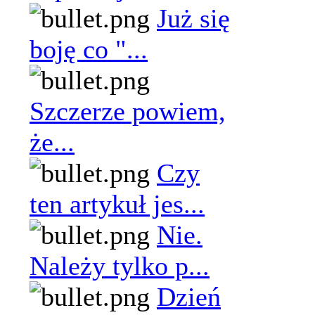
Już się
boję co "...
Szczerze powiem,
że...
Czy
ten artykuł jes...
Nie.
Należy tylko p...
Dzień