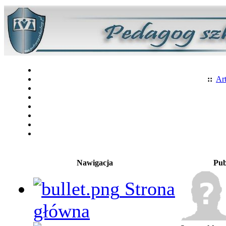
::
Art
Nawigacja
Pub
Strona
główna