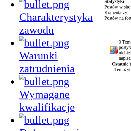
Statystyki
Postów w sho
Komentarzy
Charakterystyka
Postów na fo
zawodu
0 Tema
posty/
Warunki
niebie
napisa
Ostatnie
zatrudnienia
Ten użyt
Wymagane
kwalifikacje