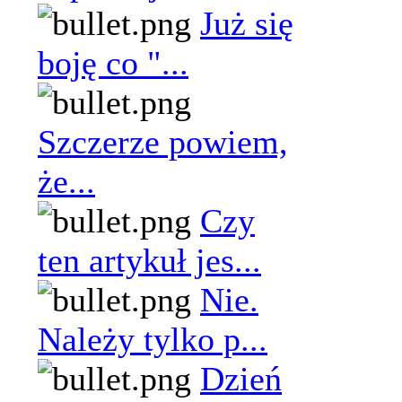
Już się
boję co "...
Szczerze powiem,
że...
Czy
ten artykuł jes...
Nie.
Należy tylko p...
Dzień