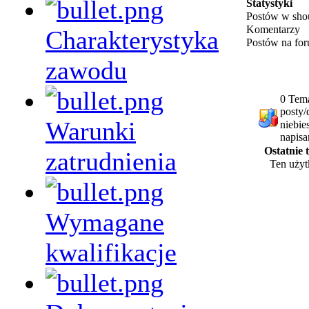
Statystyki
Postów w sho
Komentarzy
Charakterystyka
Postów na fo
zawodu
0 Tema
posty/
Warunki
niebie
napisa
Ostatnie
zatrudnienia
Ten użyt
Wymagane
kwalifikacje