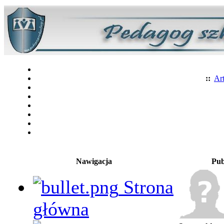
::
Art
Nawigacja
Pub
Strona
główna