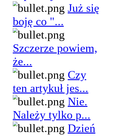
Już się
boję co "...
Szczerze powiem,
że...
Czy
ten artykuł jes...
Nie.
Należy tylko p...
Dzień