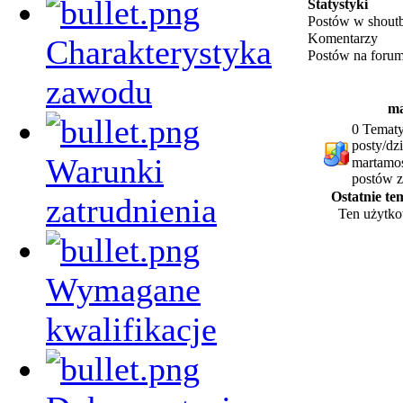
Statystyki
Postów w shout
Komentarzy
Charakterystyka
Postów na foru
zawodu
ma
0 Tematy
posty/dz
Warunki
martamos
postów z
Ostatnie t
zatrudnienia
Ten użytko
Wymagane
kwalifikacje