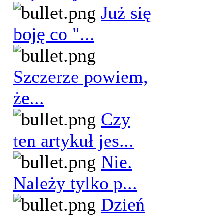
Już się
boję co "...
Szczerze powiem,
że...
Czy
ten artykuł jes...
Nie.
Należy tylko p...
Dzień