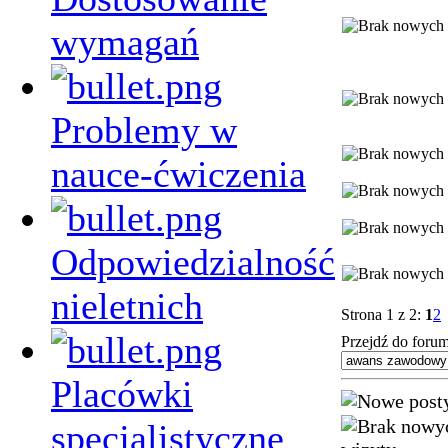
wymagań
Problemy w
nauce-ćwiczenia
Odpowiedzialność
nieletnich
Strona 1 z 2:
1
2
Przejdź do forum
Placówki
specjalistyczne