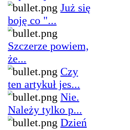
Już się
boję co "...
Szczerze powiem,
że...
Czy
ten artykuł jes...
Nie.
Należy tylko p...
Dzień