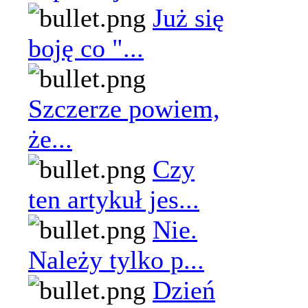
Już się
boję co "...
Szczerze powiem,
że...
Czy
ten artykuł jes...
Nie.
Należy tylko p...
Dzień