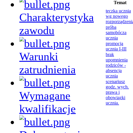
Temat
teczka ucznia
Charakterystyka
wg nowego
rozporządzeni
zawodu
próba
samobócza
ucznia
promocja
ucznia I-III
Warunki
brak
upomnienia
rodziców -
zatrudnienia
absencja
ucznia
scenariusz
godz. wych.
Wymagane
prawa i
obowiązki
ucznia.
kwalifikacje