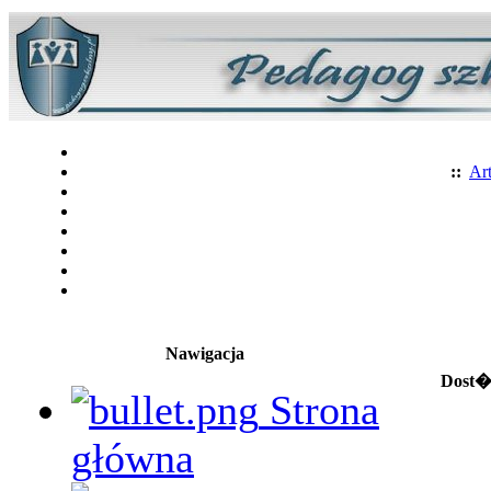
::
Art
Nawigacja
Dost�p
Strona
główna