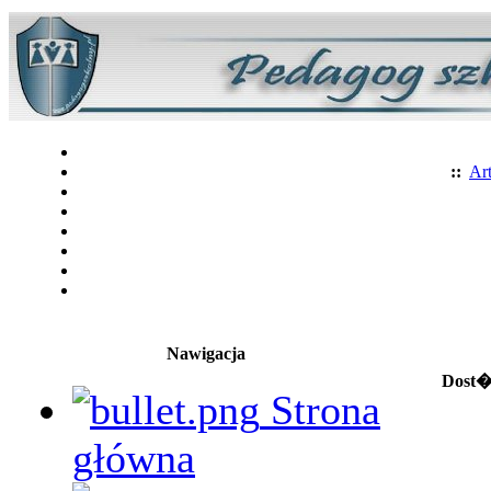
::
Art
Nawigacja
Dost�
Strona
główna