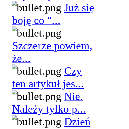
Już się
boję co "...
Szczerze powiem,
że...
Czy
ten artykuł jes...
Nie.
Należy tylko p...
Dzień