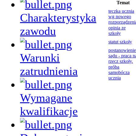
Temat
teczka ucznia
Charakterystyka
wg nowego
rozporządzeni
zawodu
opinia ze
szkoły
statut szkoły
postanowienie
Warunki
sądu - praca n
rzecz szkoły.
próba
zatrudnienia
samobócza
ucznia
Wymagane
kwalifikacje