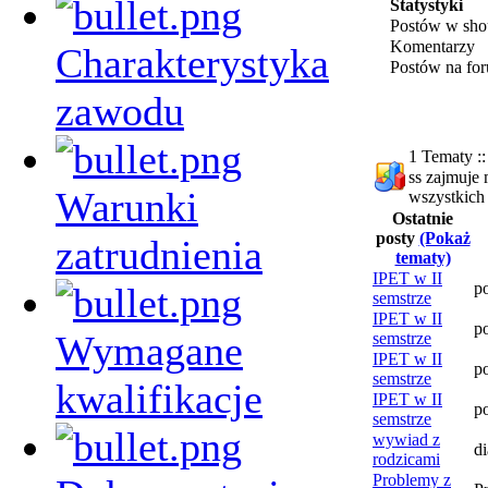
Statystyki
Postów w sho
Komentarzy
Charakterystyka
Postów na fo
zawodu
1 Tematy ::
ss zajmuje 
Warunki
wszystkich
Ostatnie
posty
(Pokaż
zatrudnienia
tematy)
IPET w II
p
semstrze
IPET w II
p
Wymagane
semstrze
IPET w II
p
semstrze
kwalifikacje
IPET w II
p
semstrze
wywiad z
d
rodzicami
Problemy z