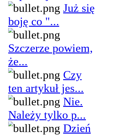
Już się
boję co "...
Szczerze powiem,
że...
Czy
ten artykuł jes...
Nie.
Należy tylko p...
Dzień