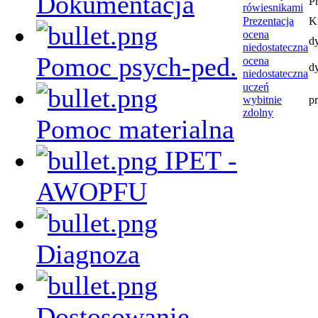
Dokumentacja
P
rówiesnikami
Prezentacja
K
ocena
d
niedostateczna
Pomoc psych-ped.
ocena
d
niedostateczna
uczeń
wybitnie
p
zdolny
Pomoc materialna
IPET -
AWOPFU
Diagnoza
Dostosowanie