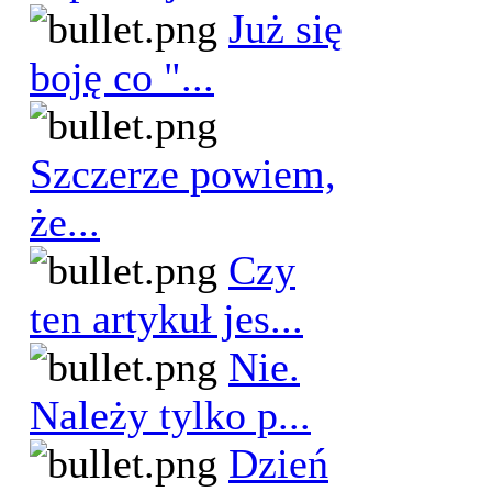
Już się
boję co "...
Szczerze powiem,
że...
Czy
ten artykuł jes...
Nie.
Należy tylko p...
Dzień